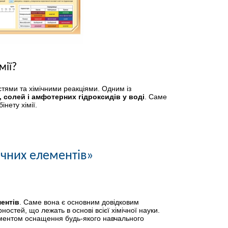
мії?
остями та хімічними реакціями. Одним із
, солей і амфотерних гідроксидів у воді
. Саме
нету хімії.
ічних елементів»
ментів
. Саме вона є основним довідковим
остей, що лежать в основі всієї хімічної науки.
ментом оснащення будь-якого навчального