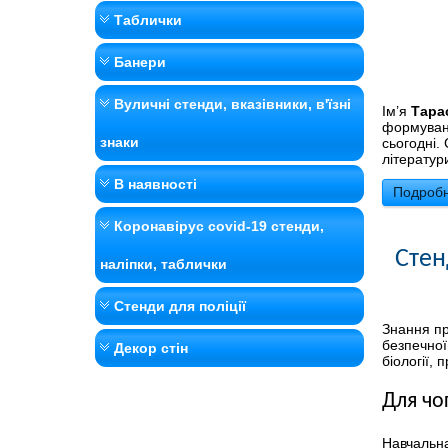
Таблички
Банери
Вуличні стенди, вказівники, в'їзні
Ім’я
Тара
формуванн
знаки
сьогодні.
літератури
В наявності
Подробн
Коронавірус covid-19 стенди,
Стен
наліпки, таблички
Стенди для поліції
Знання пр
безпечної
Декор стін
біології,
Для чо
Навчальна