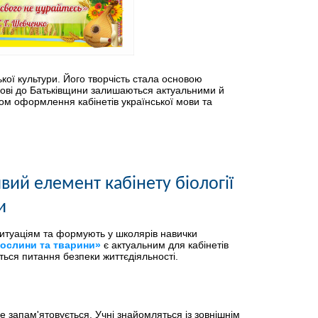
ької культури. Його творчість стала основою
юбові до Батьківщини залишаються актуальними й
м оформлення кабінетів української мови та
вий елемент кабінету біології
и
итуаціям та формують у школярів навички
рослини та тварини»
є актуальним для кабінетів
ються питання безпеки життєдіяльності.
 запам'ятовується. Учні знайомляться із зовнішнім