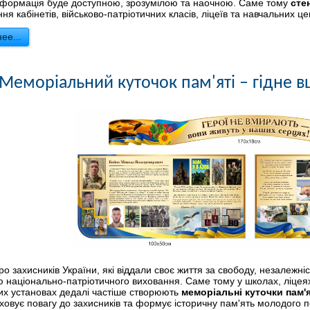
нформація буде доступною, зрозумілою та наочною. Саме тому
сте
я кабінетів, військово-патріотичних класів, ліцеїв та навчальних це
ее...
Меморіальний куточок пам'яті – гідне в
ро захисників України, які віддали своє життя за свободу, незалежніс
 національно-патріотичного виховання. Саме тому у школах, ліцеях
их установах дедалі частіше створюють
меморіальні куточки пам'я
иховує повагу до захисників та формує історичну пам'ять молодого п