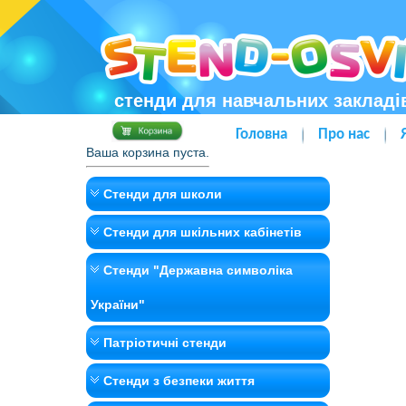
стенди для навчальних закладі
Головна
Про нас
Ваша корзина пуста.
Стенди для школи
Стенди для шкільних кабінетів
Стенди "Державна символіка
України"
Патріотичні стенди
Стенди з безпеки життя