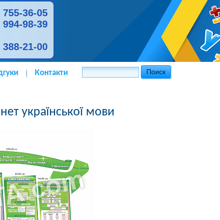
) 755-36-05
) 994-98-39
) 388-21-00
дгуки
Контакти
інет української мови