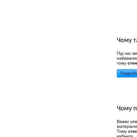
Чому т
Під час в
найважлив
тому
сте
Подробн
Чому п
Важко уяв
матеріало
Тому
сте
кабінету.