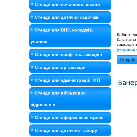
Стенди для початкової школи
Стенди для дитячих садочків
Стенди для ВНЗ, коледжів,
Кабінет у
багатство
училищ
комфортн
українсь
Стенди для проф-тех. закладів
Подробн
Стенди для організацій
Стенди для адміністрацій, ОТГ
Банер
Стенди для військових
підрозділів
Стенди для оформлення музеїв
Стенди для дитячого табору