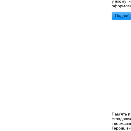
у якому і
оформленн
Подробн
Пам'ять п
складовою
і державн
Героїв, в