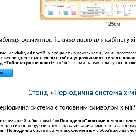
аблиця розчинності є важливою для кабінету хі
ивчення хімії учні постійно працюють із речовинами, їхніми властив
іших довідкових матеріалів є
таблиця розчинності кислот, основ
нд «Таблиця розчинності»
є обов'язковим елементом сучасного кабі
ее...
Стенд «Періодична система хім
еріодична система є головним символом хімії?
ити сучасний кабінет хімії без
Періодичної системи хімічних еле
м для вивчення будови атомів, властивостей елементів та закономірн
нд «Періодична система хімічних елементів»
є обов'язковим еле