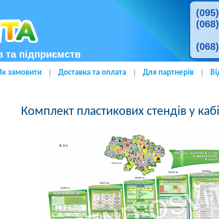
(095
(068
(068
в та підприємств
Як замовити
Доставка та оплата
Для партнерів
Ві
Комплект пластикових стендів у каб