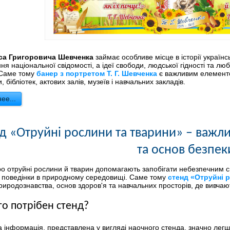
са Григоровича Шевченка
займає особливе місце в історії українс
я національної свідомості, а ідеї свободи, людської гідності та л
 Саме тому
банер з портретом Т. Г. Шевченка
є важливим елементо
, бібліотек, актових залів, музеїв і навчальних закладів.
ее...
д «Отруйні рослини та тварини» – важли
та основ безпек
о отруйні рослини й тварин допомагають запобігати небезпечним с
 поведінки в природному середовищі. Саме тому
стенд «Отруйні 
 природознавства, основ здоров'я та навчальних просторів, де вивча
го потрібен стенд?
 інформація, представлена у вигляді наочного стенда, значно легше