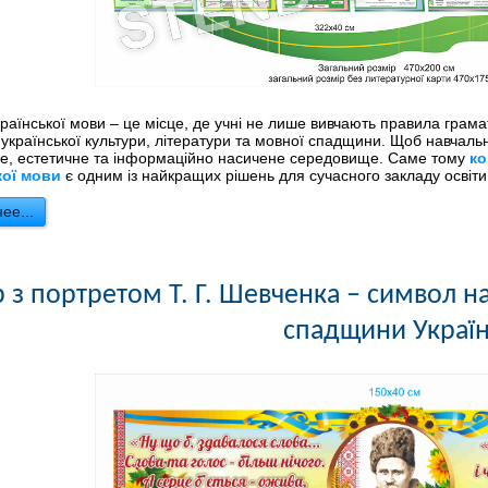
країнської мови – це місце, де учні не лише вивчають правила грама
 української культури, літератури та мовної спадщини. Щоб навчал
е, естетичне та інформаційно насичене середовище. Саме тому
ко
кої мови
є одним із найкращих рішень для сучасного закладу освіти
ее...
 з портретом Т. Г. Шевченка – символ на
спадщини Украї