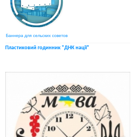
Баннера для сельских советов
Пластиковий годинник "ДНК нації"