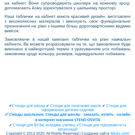
на кабінет. Вони супроводжують школяра на кожному кроці,
допомагають йому зорієнтуватися у шкільному просторі.
Наші таблички на кабінет мають красивий дизайн, виготовлені
з високоякісних матеріалів і виконують своє функціональне
призначення на рівні з іншими більш дороговартісними видами
вивісок.
Замовляючи в нашій кампанії таблички на різні навчальні
кабінети, Ви можете розраховувати на те, що замовлення буде
виконано в найкоротший термін з урахуванням усіх побажань
замовника щодо кольору, розмірів, індивідуальних побажань.
✔
Стенды для школы
✔
Стенди для початкової школи
✔
Стенди для
оформлення дитячих садочків
✅ Cтенды школьные. Стенды для школы - заказать, купить - онлайн
в интернет магазине STEND-OSVITA
✔
Стенди для ВУЗів, коледжів, училищ ✔
Стенди для підприємств та
організацій
Copyright © 2013-2020. All Rights Reserved.| Создание сайта
Wediz.com!