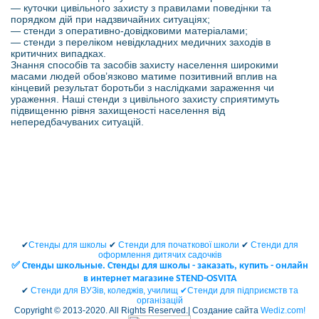
— куточки цивільного захисту з правилами поведінки та
порядком дій при надзвичайних ситуаціях;
— стенди з оперативно-довідковими матеріалами;
— стенди з переліком невідкладних медичних заходів в
критичних випадках.
Знання способів та засобів захисту населення широкими
масами людей обов’язково матиме позитивний вплив на
кінцевий результат боротьби з наслідками зараження чи
ураження. Наші стенди з цивільного захисту сприятимуть
підвищенню рівня захищеності населення від
непередбачуваних ситуацій.
✔
Стенды для школы
✔
Стенди для початкової школи
✔
Стенди для
оформлення дитячих садочків
✅ Cтенды школьные. Стенды для школы - заказать, купить - онлайн
в интернет магазине STEND-OSVITA
✔
Стенди для ВУЗів, коледжів, училищ ✔
Стенди для підприємств та
організацій
Copyright © 2013-2020. All Rights Reserved.| Создание сайта
Wediz.com!