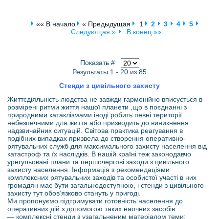
«« В начало
« Предыдущая
1
2
3
4
5
Следующая »
В конец »»
Показать #
Результаты 1 - 20 из 85
Стенди з цивільного захисту
Життєдіяльність людства не завжди гармонійно вписується в
розмірені ритми життя нашої планети ,що в поєднанні з
природними катаклізмами іноді робить певні території
небезпечними для життя або призводить до виникнення
надзвичайних ситуацій. Світова практика реагування в
подібних випадках призвела до створення оперативно-
рятувальних служб для максимального захисту населення від
катастроф та їх наслідків. В нашій країні теж законодавчо
урегульовані плани та першочергові заходи з цивільного
захисту населення. Інформація з рекомендаціями
комплексних рятувальних заходів та особистої участі в них
громадян має бути загальнодоступною, і стенди з цивільного
захисту тут обов’язково стануть у пригоді.
Ми пропонуємо підтримувати готовність населення до
оперативних дій з допомогою таких наочних засобів:
— комплексні стенди з узагальненим матеріалом теми;