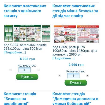
Комплект пластикових
Комплект пластикових
стендів з цивільного
стендів мінна безпека та
захисту
дії під час повітр
Код С294, загальний розмір
Код С309, розмір 1го
265х100см, ціна 5003грн
100х80см, ціна 1480грн; ціна
[Подробнее...]
комплекту 2960грн
[Подробнее...]
5 003 грн
2 960 грн
Количество:
Количество:
Комплект стендів
Комплект стендів
"Безпека на
"Домедична допомога в
виробництві"
умовах бойових дій"