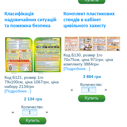
Класифікація
Комплект пластикових
надзвичайних ситуацій
стендів в кабінет
та пожежна безпека
цивільного захисту
Код Б130, розмір 1го
70х75см, ціна 971грн; ціна
комплекту 3884грн
[Подробнее...]
3 884 грн
Код Б121, розмір 1го
79х100см, ціна 1067грн, ціна
Количество:
набору 2134грн
[Подробнее...]
2 134 грн
Количество: