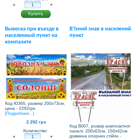
Вывеска при въезде в
В’їзний знак в населений
населенный пункт на
пункт
компазите
Код Ю365, размер 200х73см,
цена - 2292грн
[Подробнее...]
2 292 грн
Код В007, розмір композитної
Количество:
панелі: 200х63см, 150х42см
довжина опорних стійок -