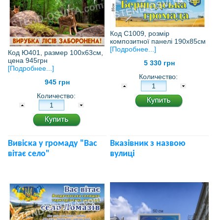
Код С1009, розмір
композитної панелі 190х85см
[Подробнее...]
Код Ю401, размер 100х63см,
цена 945грн
5 330 грн
[Подробнее...]
Количество:
945 грн
Количество:
Вивіска у громаду "Вас
Вказівник з назвою
вітає село"
вулиці