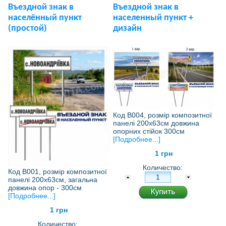
Въездной знак в
Въездной знак в
населённый пункт
населенный пункт +
(простой)
дизайн
Код В004, розмір композитної
панелі 200х63см довжина
опорних стійок 300см
[Подробнее...]
1 грн
Количество:
Код В001, розмір композитної
панелі 200х63см, загальна
довжина опор - 300см
[Подробнее...]
1 грн
Количество: