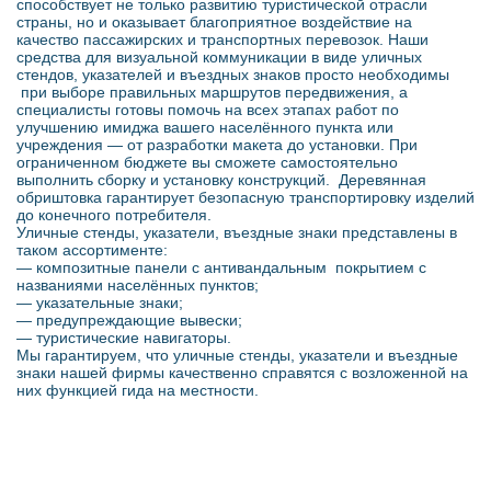
способствует не только развитию туристической отрасли
страны, но и оказывает благоприятное воздействие на
качество пассажирских и транспортных перевозок. Наши
средства для визуальной коммуникации в виде уличных
стендов, указателей и въездных знаков просто необходимы
при выборе правильных маршрутов передвижения, а
специалисты готовы помочь на всех этапах работ по
улучшению имиджа вашего населённого пункта или
учреждения — от разработки макета до установки. При
ограниченном бюджете вы сможете самостоятельно
выполнить сборку и установку конструкций. Деревянная
обриштовка гарантирует безопасную транспортировку изделий
до конечного потребителя.
Уличные стенды, указатели, въездные знаки представлены в
таком ассортименте:
— композитные панели с антивандальным покрытием с
названиями населённых пунктов;
— указательные знаки;
— предупреждающие вывески;
— туристические навигаторы.
Мы гарантируем, что уличные стенды, указатели и въездные
знаки нашей фирмы качественно справятся с возложенной на
них функцией гида на местности.