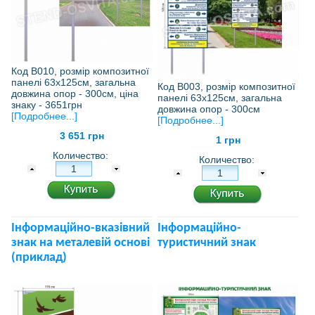
Код В010, розмір композитної
панелі 63х125см, загальна
Код В003, розмір композитної
довжина опор - 300см, ціна
панелі 63х125см, загальна
знаку - 3651грн
довжина опор - 300см
[Подробнее...]
[Подробнее...]
3 651 грн
1 грн
Количество:
Количество:
Інформаційно-вказівний
Інформаційно-
знак на металевій основі
туристичний знак
(приклад)