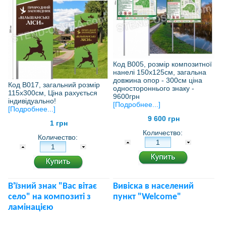
Код В005, розмір композитної
нанелі 150х125см, загальна
довжина опор - 300см ціна
Код В017, загальний розмір
одностороннього знаку -
115х300см, Ціна рахується
9600грн
індивідуально!
[Подробнее...]
[Подробнее...]
9 600 грн
1 грн
Количество:
Количество:
В'їзний знак "Вас вітає
Вивіска в населений
село" на композиті з
пункт "Welcome"
ламінацією