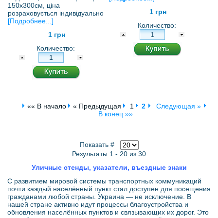
150х300см, ціна
1 грн
розраховується індивідуально
[Подробнее...]
Количество:
1 грн
Количество:
«« В начало
« Предыдущая
1
2
Следующая »
В конец »»
Показать #
Результаты 1 - 20 из 30
Уличные стенды, указатели, въездные знаки
С развитием мировой системы транспортных коммуникаций
почти каждый населённый пункт стал доступен для посещения
гражданами любой страны. Украина — не исключение. В
нашей стране активно идут процессы благоустройства и
обновления населённых пунктов и связывающих их дорог. Это