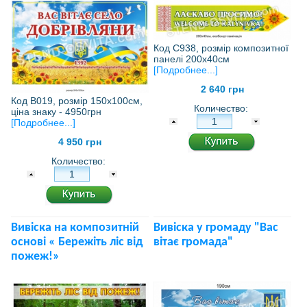
Код С938, розмір композитної
панелі 200х40см
[Подробнее...]
2 640 грн
Код В019, розмір 150х100см,
Количество:
ціна знаку - 4950грн
[Подробнее...]
4 950 грн
Количество:
Вивіска на композитній
Вивіска у громаду "Вас
основі « Бережіть ліс від
вітає громада"
пожеж!»