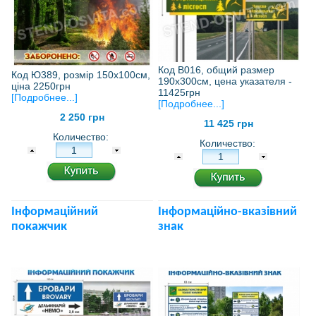
Код В016, общий размер
Код Ю389, розмір 150х100см,
190х300см, цена указателя -
ціна 2250грн
11425грн
[Подробнее...]
[Подробнее...]
2 250 грн
11 425 грн
Количество:
Количество:
Інформаційний
Інформаційно-вказівний
покажчик
знак