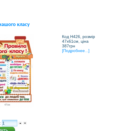
нашого класу
Код Н426, розмір
47х61см, ціна
387грн
[Подробнее...]
: