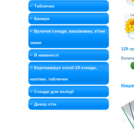
Таблички
Банери
Вуличні стенди, вказівники, в'їзні
знаки
125 г
В наявності
Колич
Коронавірус covid-19 стенди,
наліпки, таблички
Кишен
Стенди для поліції
Декор стін