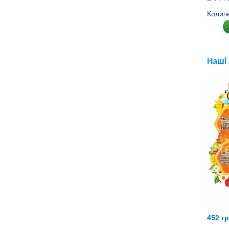
Колич
Наші
452 г