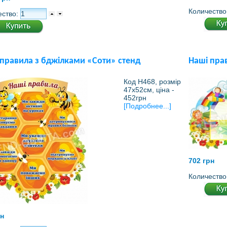
Количество
ество:
 правила з бджілками «Соти» стенд
Наші пра
Код Н468, розмір
47х52см, ціна -
452грн
[Подробнее...]
702 грн
Количество
рн