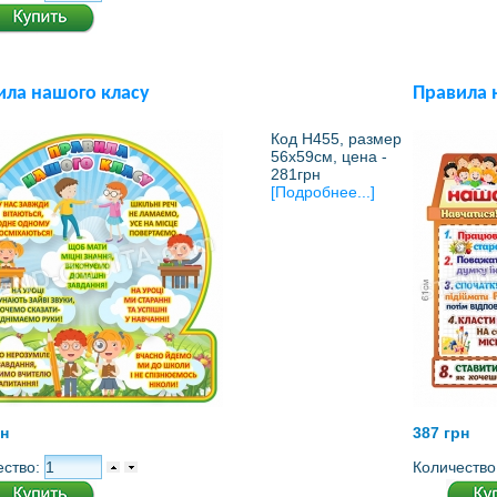
ила нашого класу
Правила 
Код Н455, размер
56х59см, цена -
281грн
[Подробнее...]
рн
387 грн
ество:
Количество