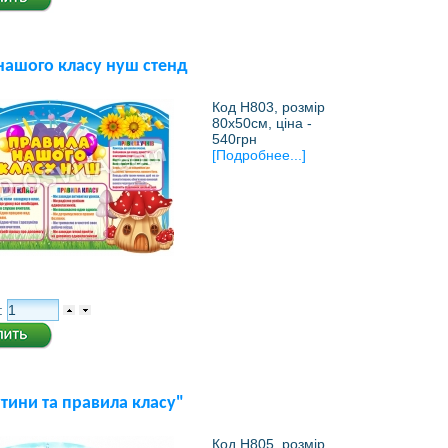
нашого класу нуш стенд
Код Н803, розмір
80х50см, ціна -
540грн
[Подробнее...]
:
тини та правила класу"
Код Н805, розмір