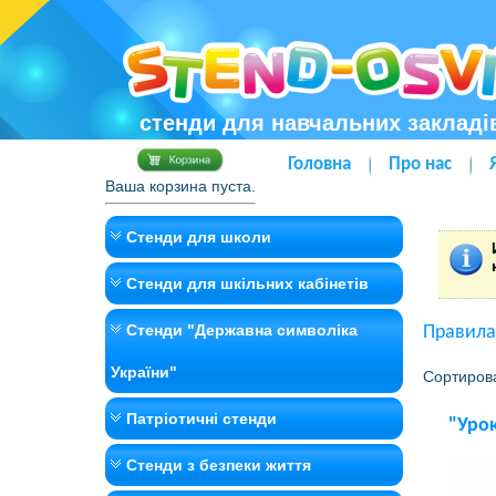
стенди для навчальних закладі
Головна
Про нас
Ваша корзина пуста.
Стенди для школи
Стенди для шкільних кабінетів
Стенди "Державна символіка
Правила
України"
Сортиров
Патріотичні стенди
"Урок
Стенди з безпеки життя