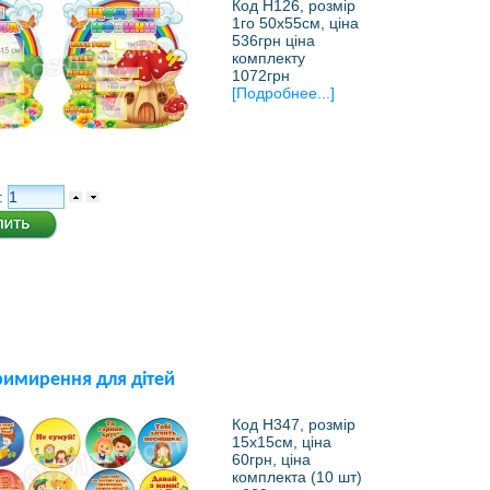
Код Н126, розмір
1го 50х55см, ціна
536грн ціна
комплекту
1072грн
[Подробнее...]
:
римирення для дітей
Код Н347, розмір
15х15см, ціна
60грн, ціна
комплекта (10 шт)