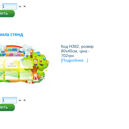
:
вила стенд
Код Н382, розмір
80х45см, ціна -
702грн
[Подробнее...]
: