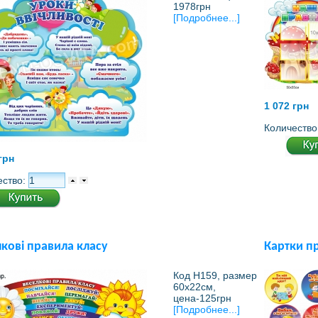
1978грн
[Подробнее...]
1 072 грн
Количество
грн
ество:
кові правила класу
Картки п
Код Н159, размер
60х22см,
цена-125грн
[Подробнее...]