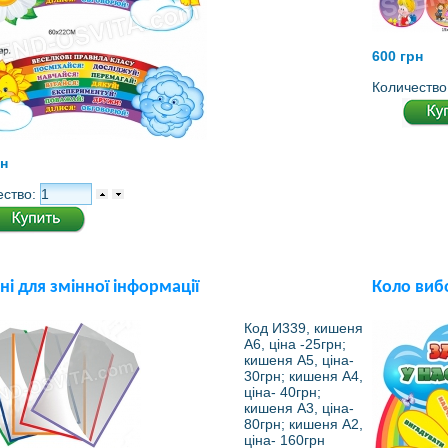
600 грн
Количество
рн
ество:
і для змінної інформації
Коло виб
Код И339, кишеня
А6, ціна -25грн;
кишеня А5, ціна-
30грн; кишеня А4,
ціна- 40грн;
кишеня А3, ціна-
80грн; кишеня А2,
ціна- 160грн