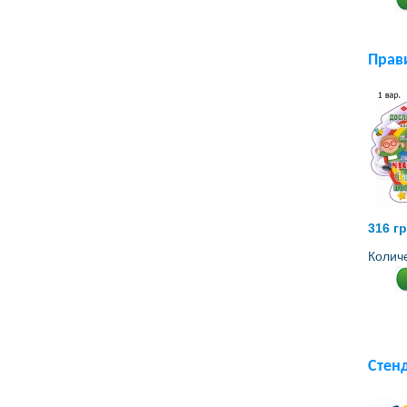
Прав
316 г
Колич
Стен