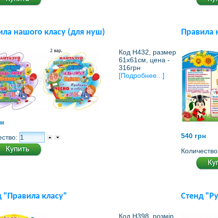
ила нашого класу (для нуш)
Правила 
Код Н432, размер
61х61см, цена -
316грн
[Подробнее...]
рн
540 грн
ество:
Количество
д "Правила класу"
Стенд "Ру
Код Н398, розмір