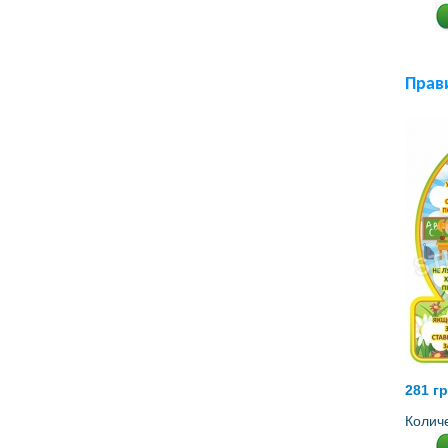
Прав
281 г
Колич