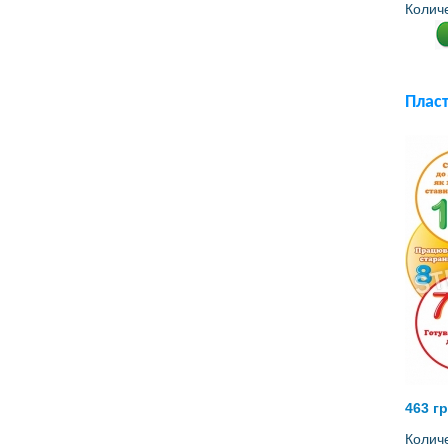
Колич
Плас
463 г
Колич