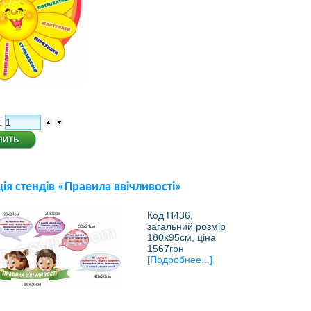
:
ія стендів «Правила ввічливості»
Код Н436,
загальний розмір
180х95см, ціна
1567грн
[Подробнее...]