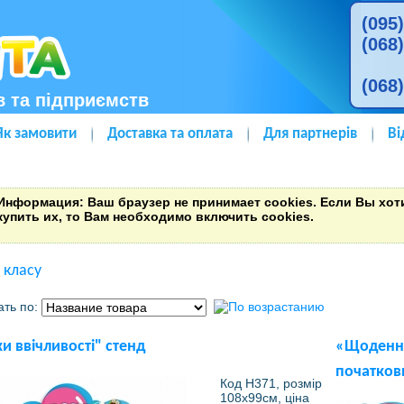
(095
(068
(068
в та підприємств
Як замовити
Доставка та оплата
Для партнерів
Ві
Информация
: Ваш браузер не принимает cookies. Если Вы хо
купить их, то Вам необходимо включить cookies.
 класу
ать по:
и ввічливості" стенд
«Щоденні
початков
Код Н371, розмір
108х99см, ціна