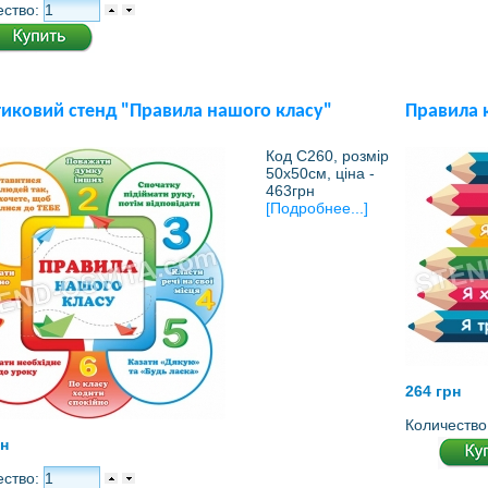
ество:
тиковий стенд "Правила нашого класу"
Правила к
Код С260, розмір
50х50см, ціна -
463грн
[Подробнее...]
264 грн
Количество
рн
ество: