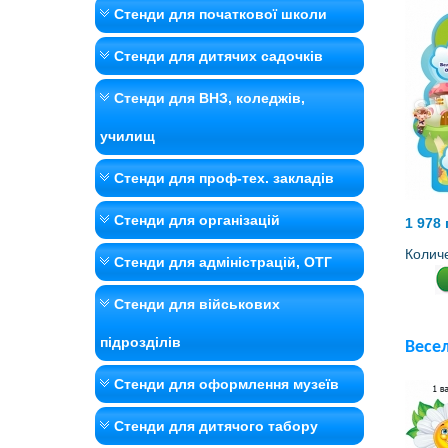
Стенди для початкової школи
Стенди для дитячих садочків
Стенди для ВНЗ, коледжів,
училищ
Стенди для проф-тех. закладів
Стенди для організацій
1 978 
Колич
Стенди для адміністрацій, ОТГ
Стенди для військових
підрозділів
Весел
Стенди для оформлення музеїв
Стенди для дитячого табору