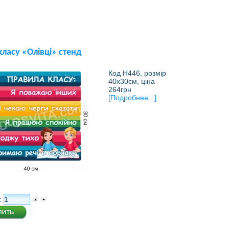
ласу «Олівці» стенд
Код Н446, розмір
40х30см, ціна
264грн
[Подробнее...]
: