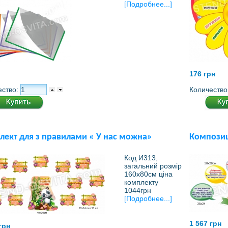
[Подробнее...]
176 грн
ество:
Количество
лект для з правилами « У нас можна»
Композиц
Код И313,
загальний розмір
160х80см ціна
комплекту
1044грн
[Подробнее...]
1 567 грн
грн