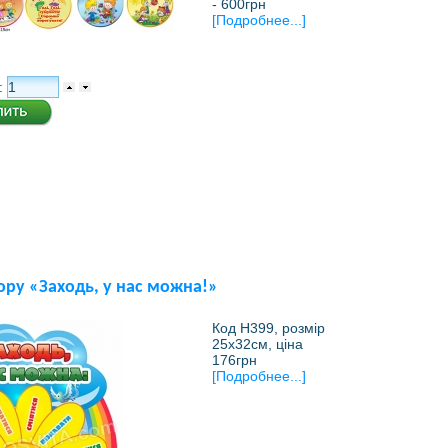
- 600грн
[Подробнее...]
:
ору «Заходь, у нас можна!»
Код Н399, розмір
25х32см, ціна
176грн
[Подробнее...]