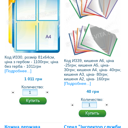
Код И330, розмір 81х64см,
Код И339, кишеня А6, ціна
ціна з гербом - 1100грн; ціна
-25грн; кишеня А5, ціна-
без герба - 1011грн
30грн; кишеня А4, ціна- 40грн;
[Подробнее...]
кишеня А3, ціна- 80грн;
кишеня А2, ціна- 160грн
1 011 грн
[Подробнее...]
Количество:
40 грн
Количество:
Кожна держава
Стенд "Інспектор служби