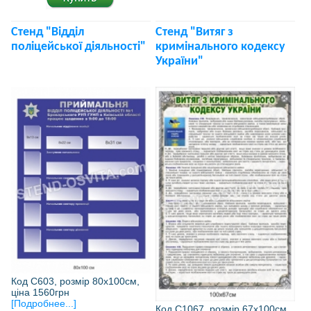
Стенд "Відділ
Стенд "Витяг з
поліцейської діяльності"
кримінального кодексу
України"
Код С603, розмір 80х100см,
ціна 1560грн
[Подробнее...]
Код С1067, розмір 67х100см,