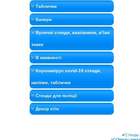
Таблички
Банери
Вуличні стенди, вказівники, в'їзні
знаки
В наявності
Коронавірус covid-19 стенди,
наліпки, таблички
Стенди для поліції
Декор стін
✔
Стенды 
✅ Cтенды школь