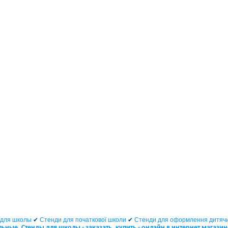
для школы
✔
Стенди для початкової школи
✔
Стенди для оформлення дитячи
ные. Стенды для школы - заказать, купить - онлайн в интернет магази