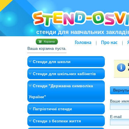
стенди для навчальних закладі
Головна
Про нас
Ваша корзина пуста.
Стенди для школи
Стенди для шкільних кабінетів
Стенди "Державна символіка
Вернуть
України"
Ваше имя
Патріотичні стенди
E-mail
Стенди з безпеки життя