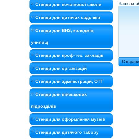
Ваше соо
Стенди для початкової школи
Стенди для дитячих садочків
Стенди для ВНЗ, коледжів,
училищ
Стенди для проф-тех. закладів
Стенди для організацій
Стенди для адміністрацій, ОТГ
Стенди для військових
підрозділів
Стенди для оформлення музеїв
Стенди для дитячого табору