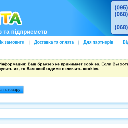
(095
(068
(068
в та підприємств
Як замовити
Доставка та оплата
Для партнерів
Ві
Информация
: Ваш браузер не принимает cookies. Если Вы хо
купить их, то Вам необходимо включить cookies.
ся к товару