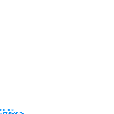
х садочків
не STEND-OSVITA