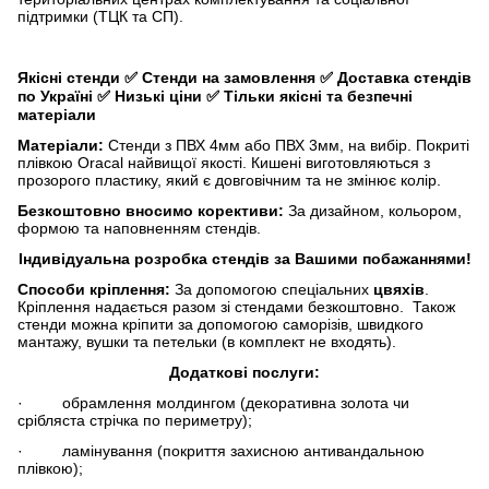
підтримки (ТЦК та СП).
Якісні стенди
✅
Стенди на замовлення
✅
Доставка стендів
по Україні
✅
Низькі ціни
✅
Тільки якісні та безпечні
матеріали
Матеріали:
Стенди з ПВХ 4мм або ПВХ 3мм, на вибір. Покриті
плівкою Oracal найвищої якості. Кишені виготовляються з
прозорого пластику, який є довговічним та не змінює колір.
Безкоштовно вносимо корективи:
За дизайном, кольором,
формою та наповненням стендів.
Індивідуальна розробка стендів за Вашими побажаннями!
Способи кріплення:
За допомогою спеціальних
цвяхів
.
Кріплення надається разом зі стендами безкоштовно. Також
стенди можна кріпити за допомогою саморізів, швидкого
мантажу, вушки та петельки (в комплект не входять).
Додаткові послуги:
· обрамлення молдингом (декоративна золота чи
срібляста стрічка по периметру);
· ламінування (покриття захисною антивандальною
плівкою);