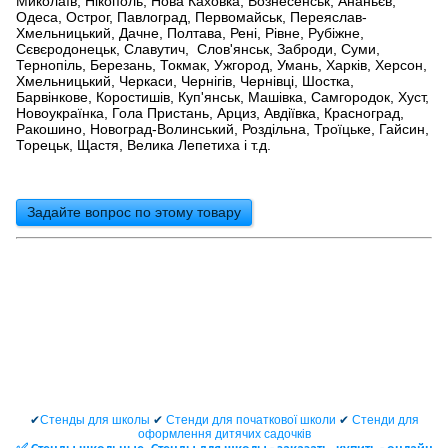
Миколаїв, Нікополь, Нова Каховка, Вознесенськ, Ананьєв,
Одеса, Острог, Павлоград, Первомайськ, Переяслав-
Хмельницький, Дачне, Полтава, Рені, Рівне, Рубіжне,
Сєвєродонецьк, Славутич, Слов'янськ, Заброди, Суми,
Тернопіль, Березань, Токмак, Ужгород, Умань, Харків, Херсон,
Хмельницький, Черкаси, Чернігів, Чернівці, Шостка,
Барвінкове, Коростишів, Куп'янськ, Машівка, Самгородок, Хуст,
Новоукраїнка, Гола Пристань, Арциз, Авдіївка, Красноград,
Ракошино, Новоград-Волинський, Роздільна, Троїцьке, Гайсин,
Торецьк, Щастя, Велика Лепетиха і т.д.
Задайте вопрос по этому товару
✔
Стенды для школы
✔
Стенди для початкової школи
✔
Стенди для
оформлення дитячих садочків