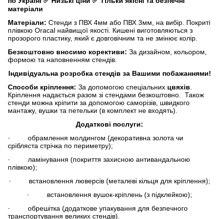
по Україні
✅
Низькі ціни
✅
Тільки якісні та безпечні
матеріали
Матеріали:
Стенди з ПВХ 4мм або ПВХ 3мм, на вибір. Покриті
плівкою Oracal найвищої якості. Кишені виготовляються з
прозорого пластику, який є довговічним та не змінює колір.
Безкоштовно вносимо корективи:
За дизайном, кольором,
формою та наповненням стендів.
Індивідуальна розробка стендів за Вашими побажаннями!
Способи кріплення:
За допомогою спеціальних
цвяхів
.
Кріплення надається разом зі стендами безкоштовно. Також
стенди можна кріпити за допомогою саморізів, швидкого
мантажу, вушки та петельки (в комплект не входять).
Додаткові послуги:
· обрамлення молдингом (декоративна золота чи
срібляста стрічка по периметру);
· ламінування (покриття захисною антивандальною
плівкою);
· встановлення люверсів (металеві кільця для кріплення);
· встановлення вушок-кріплень (з підклейкою);
· обрешітка (додаткове упакування для безпечного
транспортування великих стендів).