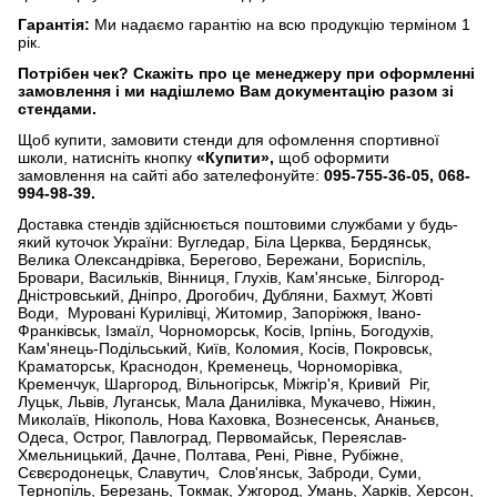
Гарантія:
Ми надаємо гарантію на всю продукцію терміном 1
рік.
Потрібен чек?
Скажіть про це менеджеру при оформленні
замовлення і ми надішлемо Вам документацію разом зі
стендами.
Щоб купити, замовити стенди для офомлення спортивної
школи, натисніть кнопку
«Купити»,
щоб оформити
замовлення на сайті або зателефонуйте:
095-755-36-05, 068-
994-98-39.
Доставка стендів здійснюється поштовими службами у будь-
який куточок України: Вугледар, Біла Церква, Бердянськ,
Велика Олександрівка, Берегово, Бережани, Бориспіль,
Бровари, Васильків, Вінниця, Глухів, Кам'янське, Білгород-
Дністровський, Дніпро, Дрогобич, Дубляни, Бахмут, Жовті
Води, Муровані Курилівці, Житомир, Запоріжжя, Івано-
Франківськ, Ізмаїл, Чорноморськ, Косів, Ірпінь, Богодухів,
Кам'янець-Подільський, Київ, Коломия, Косів, Покровськ,
Краматорськ, Краснодон, Кременець, Чорноморівка,
Кременчук, Шаргород, Вільногірськ, Міжгір'я, Кривий Ріг,
Луцьк, Львів, Луганськ, Мала Данилівка, Мукачево, Ніжин,
Миколаїв, Нікополь, Нова Каховка, Вознесенськ, Ананьєв,
Одеса, Острог, Павлоград, Первомайськ, Переяслав-
Хмельницький, Дачне, Полтава, Рені, Рівне, Рубіжне,
Сєвєродонецьк, Славутич, Слов'янськ, Заброди, Суми,
Тернопіль, Березань, Токмак, Ужгород, Умань, Харків, Херсон,