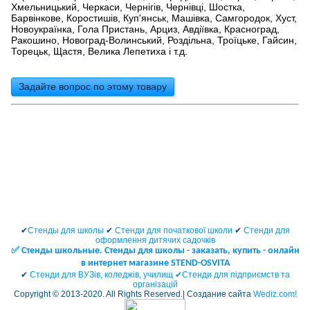
Хмельницький, Черкаси, Чернігів, Чернівці, Шостка,
Барвінкове, Коростишів, Куп'янськ, Машівка, Самгородок, Хуст,
Новоукраїнка, Гола Пристань, Арциз, Авдіївка, Красноград,
Ракошино, Новоград-Волинський, Роздільна, Троїцьке, Гайсин,
Торецьк, Щастя, Велика Лепетиха і т.д.
Задайте вопрос по этому товару
✔
Стенды для школы
✔
Стенди для початкової школи
✔
Стенди для
оформлення дитячих садочків
✅ Cтенды школьные. Стенды для школы - заказать, купить - онлайн
в интернет магазине STEND-OSVITA
✔
Стенди для ВУЗів, коледжів, училищ ✔
Стенди для підприємств та
організацій
Copyright © 2013-2020. All Rights Reserved.| Создание сайта
Wediz.com!