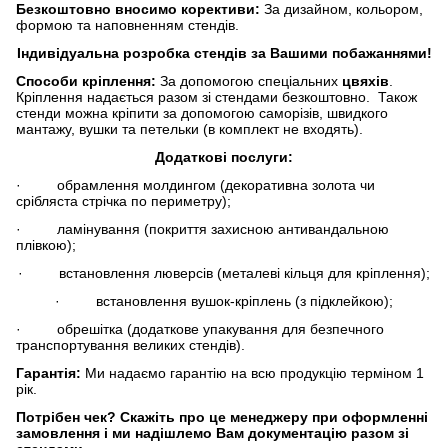
Безкоштовно вносимо корективи:
За дизайном, кольором,
формою та наповненням стендів.
Індивідуальна розробка стендів за Вашими побажаннями!
Способи кріплення:
За допомогою спеціальних
цвяхів
.
Кріплення надається разом зі стендами безкоштовно. Також
стенди можна кріпити за допомогою саморізів, швидкого
мантажу, вушки та петельки (в комплект не входять).
Додаткові послуги:
· обрамлення молдингом (декоративна золота чи
срібляста стрічка по периметру);
· ламінування (покриття захисною антивандальною
плівкою);
· встановлення люверсів (металеві кільця для кріплення);
· встановлення вушок-кріплень (з підклейкою);
· обрешітка (додаткове упакування для безпечного
транспортування великих стендів).
Гарантія:
Ми надаємо гарантію на всю продукцію терміном 1
рік.
Потрібен чек?
Скажіть про це менеджеру при оформленні
замовлення і ми надішлемо Вам документацію разом зі