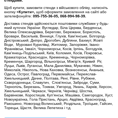
стендами.
Щоб купити, замовити стенди з військового обліку, натисніть
кнопку
«Купити»,
щоб оформити замовлення на сайті або
зателефонуйте:
095-755-36-05, 068-994-98-39.
Доставка стендів здійснюється поштовими службами у будь-
який куточок України: Вугледар, Біла Церква, Бердянськ,
Велика Олександрівка, Берегово, Бережани, Бориспіль,
Бровари, Васильків, Вінниця, Глухів, Кам'янське, Білгород-
Дністровський, Дніпро, Дрогобич, Дубляни, Бахмут, Жовті
Води, Муровані Курилівці, Житомир, Запоріжжя, Івано-
Франківськ, Ізмаїл, Чорноморськ, Косів, Ірпінь, Богодухів,
Кам'янець-Подільський, Київ, Коломия, Косів, Покровськ,
Краматорськ, Краснодон, Кременець, Чорноморівка,
Кременчук, Шаргород, Вільногірськ, Міжгір'я, Кривий Ріг,
Луцьк, Львів, Луганськ, Мала Данилівка, Мукачево, Ніжин,
Миколаїв, Нікополь, Нова Каховка, Вознесенськ, Ананьєв,
Одеса, Острог, Павлоград, Первомайськ, Переяслав-
Хмельницький, Дачне, Полтава, Рені, Рівне, Рубіжне,
Сєвєродонецьк, Славутич, Слов'янськ, Заброди, Суми,
Тернопіль, Березань, Токмак, Ужгород, Умань, Харків, Херсон,
Хмельницький, Черкаси, Чернігів, Чернівці, Шостка,
Барвінкове, Коростишів, Куп'янськ, Машівка, Самгородок, Хуст,
Новоукраїнка, Гола Пристань, Арциз, Авдіївка, Красноград,
Ракошино, Новоград-Волинський, Роздільна, Троїцьке, Гайсин,
Торецьк, Щастя, Велика Лепетиха і т.д.