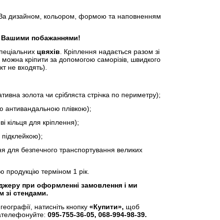
За дизайном, кольором, формою та наповненням
а Вашими побажаннями!
пеціальних
цвяхів
. Кріплення надається разом зі
можна кріпити за допомогою саморізів, швидкого
кт не входять).
на золота чи срібляста стрічка по периметру);
 антивандальною плівкою);
кільця для кріплення);
підклейкою);
 для безпечного транспортування великих
 продукцію терміном 1 рік.
еджеру при оформленні замовлення і ми
 зі стендами.
географії, натисніть кнопку
«Купити»,
щоб
ателефонуйте:
095-755-36-05, 068-994-98-39.