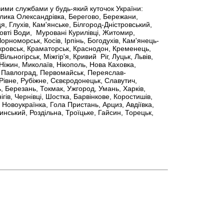
вими службами у будь-який куточок України:
елика Олександрівка, Берегово, Бережани,
я, Глухів, Кам'янське, Білгород-Дністровський,
овті Води, Муровані Курилівці, Житомир,
Чорноморськ, Косів, Ірпінь, Богодухів, Кам'янець-
окровськ, Краматорськ, Краснодон, Кременець,
льногірськ, Міжгір'я, Кривий Ріг, Луцьк, Львів,
Ніжин, Миколаїв, Нікополь, Нова Каховка,
, Павлоград, Первомайськ, Переяслав-
Рівне, Рубіжне, Сєвєродонецьк, Славутич,
, Березань, Токмак, Ужгород, Умань, Харків,
ів, Чернівці, Шостка, Барвінкове, Коростишів,
 Новоукраїнка, Гола Пристань, Арциз, Авдіївка,
нський, Роздільна, Троїцьке, Гайсин, Торецьк,