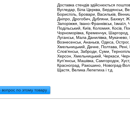
Доставка стендів здійснюється пошто
Вугледар, Біла Церква, Бердянськ, В
Бориспіль, Бровари, Васильків, Вінниц
Дніпро, Дрогобич, Дубляни, Бахмут, Ж
Запоріжжя, Івано-Франківськ, Ізмаїл, 
Подільський, Київ, Коломия, Косів, П
Чорноморівка, Кременчук, Шаргород, Ві
Луганськ, Мала Данилівка, Мукачево, 
Вознесенськ, Ананьєв, Одеса, Острог
Хмельницький, Дачне, Полтава, Рені, 
Слов'янськ, Заброди, Суми, Тернопіль
Херсон, Хмельницький, Черкаси, Черніг
Куп'янськ, Машівка, Самгородок, Хуст,
Красноград, Ракошино, Новоград-Воли
Щастя, Велика Лепетиха і т.д.
 вопрос по этому товару