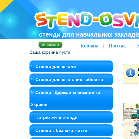
стенди для навчальних закладі
Головна
Про нас
Ваша корзина пуста.
Стенди для школи
Стенди для шкільних кабінетів
Стенди "Державна символіка
України"
Патріотичні стенди
Стенди з безпеки життя