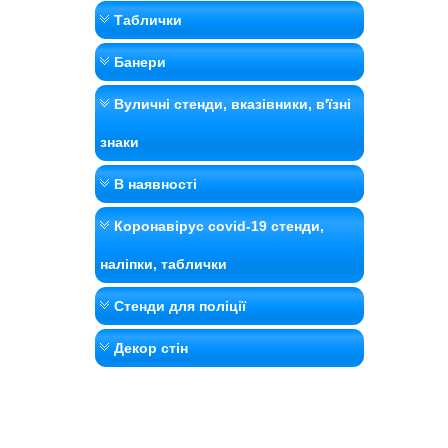
Таблички
Банери
Вуличні стенди, вказівники, в'їзні
знаки
В наявності
Коронавірус covid-19 стенди,
наліпки, таблички
Стенди для поліції
Декор стін