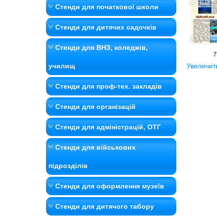
Стенди для початкової школи
Стенди для дитячих садочків
Стенди для ВНЗ, коледжів,
училищ
Увеличит
Стенди для проф-тех. закладів
Стенди для організацій
Стенди для адміністрацій, ОТГ
Стенди для військових
підрозділів
Стенди для оформлення музеїв
Стенди для дитячого табору