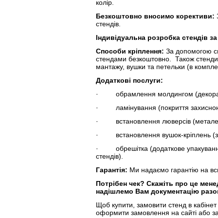
колір.
Безкоштовно вносимо корективи:
стендів.
Індивідуальна розробка стендів з
Способи кріплення:
За допомогою с
стендами безкоштовно. Також стенди 
мантажу, вушки та петельки (в компле
Додаткові послуги:
· обрамлення молдингом (декоратив
· ламінування (покриття захисною
· встановлення люверсів (металеві 
· встановлення вушок-кріплень (з 
· обрешітка (додаткове упакування
стендів).
Гарантія:
Ми надаємо гарантію на всю
Потрібен чек?
Скажіть про це мен
надішлемо Вам документацію разом
Щоб купити, замовити стенд в кабінет 
оформити замовлення на сайті або з