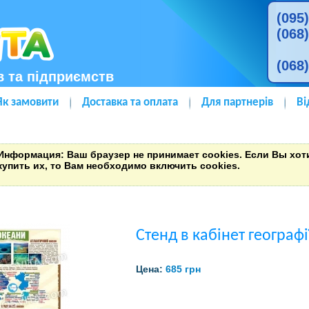
(095
(068
(068
в та підприємств
Як замовити
Доставка та оплата
Для партнерів
Ві
Информация
: Ваш браузер не принимает cookies. Если Вы хо
купить их, то Вам необходимо включить cookies.
Стенд в кабінет географ
Цена:
685 грн