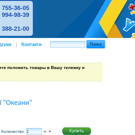
) 755-36-05
) 994-98-39
) 388-21-00
дгуки
Контакти
тите положить товары в Вашу тележку и
ії "Океани"
Количество: