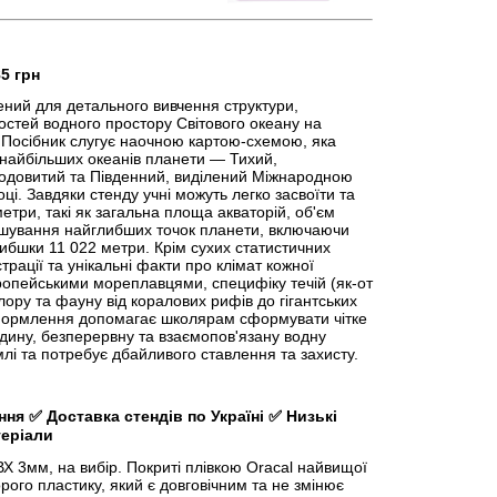
85 грн
ний для детального вивчення структури,
остей водного простору Світового океану на
. Посібник слугує наочною картою-схемою, яка
 найбільших океанів планети — Тихий,
Льодовитий та Південний, виділений Міжнародною
ці. Завдяки стенду учні можуть легко засвоїти та
етри, такі як загальна площа акваторій, об'єм
ашування найглибших точок планети, включаючи
ибшки 11 022 метри. Крім сухих статистичних
трації та унікальні факти про клімат кожної
європейськими мореплавцями, специфіку течій (як-от
лору та фауну від коралових рифів до гігантських
формлення допомагає школярам сформувати чітке
єдину, безперервну та взаємопов'язану водну
млі та потребує дбайливого ставлення та захисту.
ення
✅
Доставка стендів по Україні
✅
Низькі
теріали
 3мм, на вибір. Покриті плівкою Oracal найвищої
рого пластику, який є довговічним та не змінює