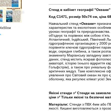
Стенд в кабінет географії "Океани"
Код С1471, розмір 50х74 см, ціна 6
Навчальний стенд
«Океани»
призначе
характеристик та екологічних особлив
уроках географії та природознавства
ь
об'єднує та порівнює між собою п'ять
Атлантичний, Індійський, Північний 
гідрографічною організацією у 2000 ро
порівняти ключові гідрографічні парам
води, середня глибина, а також розт
знамениту Маріанську западину завгл
даних, стенд містить яскраві фотоілюс
акваторії, історію їхнього відкриття 
Гольфстрім), а також про унікальну ф
арктичних медуз. Таке комплексне о
уявлення про Світовий океан як про 
оболонку, яка регулює клімат усієї Зе
Якісні стенди
✅
Стенди на замовл
ціни
✅
Тільки якісні та безпечні ма
Матеріали:
Стенди з ПВХ 4мм або ПВХ
якості. Кишені виготовляються з прозо