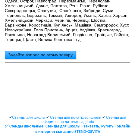
Одеса, Острог, Павлоград, Первомайськ, Переяслав-
Хмельницький, Дачне, Полтава, Рені, Рівне, Рубіжне,
Сєвєродонецьк, Славутич, Слов'янськ, Заброди, Суми,
Тернопіль, Березань, Токмак, Ужгород, Умань, Харків, Херсон,
Хмельницький, Черкаси, Чернігів, Чернівці, Шостка,
Барвінкове, Коростишів, Куп'янськ, Машівка, Самгородок, Хуст,
Новоукраїнка, Гола Пристань, Арциз, Авдіївка, Красноград,
Ракошино, Новоград-Волинський, Роздільна, Троїцьке, Гайсин,
Торецьк, Щастя, Велика Лепетиха і т.д.
Задайте вопрос по этому товару
✔
Стенды для школы
✔
Стенди для початкової школи
✔
Стенди для
оформлення дитячих садочків
✅ Cтенды школьные. Стенды для школы - заказать, купить - онлайн
в интернет магазине STEND-OSVITA