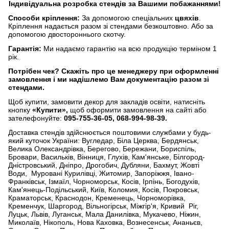
Індивідуальна розробка стендів за Вашими побажаннями!
Способи кріплення:
За допомогою спеціальних
цвяхів
.
Кріплення надається разом зі стендами безкоштовно. Або за
допомогою двостороннього скотчу.
Гарантія:
Ми надаємо гарантію на всю продукцію терміном 1
рік.
Потрібен чек?
Скажіть про це менеджеру при оформленні
замовлення і ми надішлемо Вам документацію разом зі
стендами.
Щоб купити, замовити декор для закладів освіти, натисніть
кнопку
«Купити»,
щоб оформити замовлення на сайті або
зателефонуйте:
095-755-36-05, 068-994-98-39.
Доставка стендів здійснюється поштовими службами у будь-
який куточок України: Вугледар, Біла Церква, Бердянськ,
Велика Олександрівка, Берегово, Бережани, Бориспіль,
Бровари, Васильків, Вінниця, Глухів, Кам'янське, Білгород-
Дністровський, Дніпро, Дрогобич, Дубляни, Бахмут, Жовті
Води, Муровані Курилівці, Житомир, Запоріжжя, Івано-
Франківськ, Ізмаїл, Чорноморськ, Косів, Ірпінь, Богодухів,
Кам'янець-Подільський, Київ, Коломия, Косів, Покровськ,
Краматорськ, Краснодон, Кременець, Чорноморівка,
Кременчук, Шаргород, Вільногірськ, Міжгір'я, Кривий Ріг,
Луцьк, Львів, Луганськ, Мала Данилівка, Мукачево, Ніжин,
Миколаїв, Нікополь, Нова Каховка, Вознесенськ, Ананьєв,