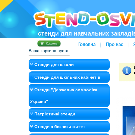
стенди для навчальних закладі
Головна
Про нас
Ваша корзина пуста.
Стенди для школи
Стенди для шкільних кабінетів
Стенди "Державна символіка
України"
Патріотичні стенди
Стенди з безпеки життя