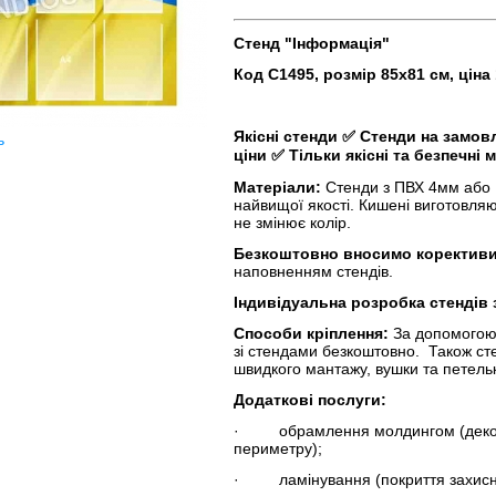
Стенд "Інформація"
Код С1495, розмір 85х81 см, ціна
Якісні стенди
✅
Стенди на замов
ь
ціни
✅
Тільки якісні та безпечні 
Матеріали:
Стенди з ПВХ 4мм або П
найвищої якості. Кишені виготовляю
не змінює колір.
Безкоштовно вносимо корективи
наповненням стендів.
Індивідуальна розробка стендів
Способи кріплення:
За допомогою
зі стендами безкоштовно. Також ст
швидкого мантажу, вушки та петельк
Додаткові послуги:
· обрамлення молдингом (декорат
периметру);
· ламінування (покриття захисн