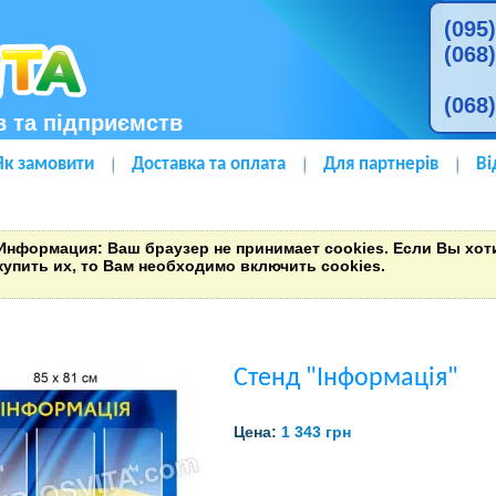
(095
(068
(068
в та підприємств
Як замовити
Доставка та оплата
Для партнерів
Ві
Информация
: Ваш браузер не принимает cookies. Если Вы хо
купить их, то Вам необходимо включить cookies.
Стенд "Інформація"
Цена:
1 343 грн