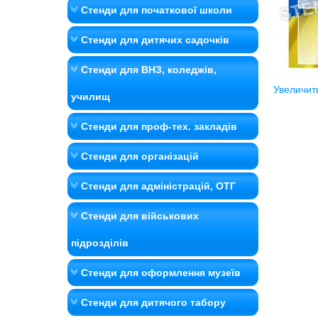
Стенди для початкової школи
Стенди для дитячих садочків
Стенди для ВНЗ, коледжів,
Увеличит
училищ
Стенди для проф-тех. закладів
Стенди для організацій
Стенди для адміністрацій, ОТГ
Стенди для військових
підрозділів
Стенди для оформлення музеїв
Стенди для дитячого табору