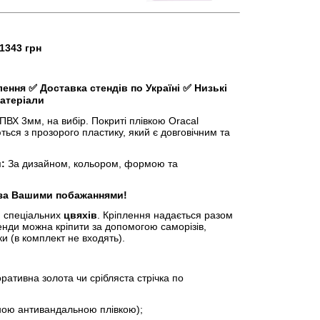
 1343 грн
лення
✅
Доставка стендів по Україні
✅
Низькі
матеріали
ВХ 3мм, на вибір. Покриті плівкою Oracal
ться з прозорого пластику, який є довговічним та
:
За дизайном, кольором, формою та
 за Вашими побажаннями!
 спеціальних
цвяхів
. Кріплення надається разом
енди можна кріпити за допомогою саморізів,
и (в комплект не входять).
ивна золота чи срібляста стрічка по
ою антивандальною плівкою);