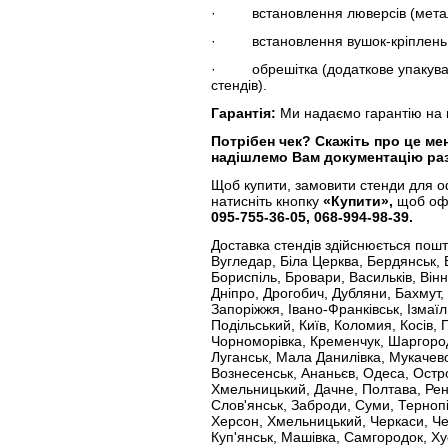
· встановлення люверсів (металев
· встановлення вушок-кріплень (
· обрешітка (додаткове упакуван
стендів).
Гарантія:
Ми надаємо гарантію на в
Потрібен чек?
Скажіть про це ме
надішлемо Вам документацію раз
Щоб купити, замовити стенди для о
натисніть кнопку
«Купити»,
щоб офо
095-755-36-05, 068-994-98-39.
Доставка стендів здійснюється пош
Вугледар, Біла Церква, Бердянськ,
Бориспіль, Бровари, Васильків, Вінн
Дніпро, Дрогобич, Дубляни, Бахмут,
Запоріжжя, Івано-Франківськ, Ізмаїл
Подільський, Київ, Коломия, Косів,
Чорноморівка, Кременчук, Шаргород, 
Луганськ, Мала Данилівка, Мукачево
Вознесенськ, Ананьєв, Одеса, Остр
Хмельницький, Дачне, Полтава, Рені
Слов'янськ, Заброди, Суми, Тернопі
Херсон, Хмельницький, Черкаси, Чер
Куп'янськ, Машівка, Самгородок, Хус