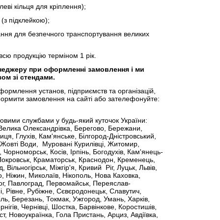
і кільця для кріплення);
з підклейкою);
ня для безпечного транспортування великих
сю продукцію терміном 1 рік.
неджеру при оформленні замовлення і ми
ом зі стендами.
формлення установ, підприємств та організацій,
рмити замовлення на сайті або зателефонуйте:
товими службами у будь-який куточок України:
 Велика Олександрівка, Берегово, Бережани,
иця, Глухів, Кам'янське, Білгород-Дністровський,
 Жовті Води, Муровані Курилівці, Житомир,
, Чорноморськ, Косів, Ірпінь, Богодухів, Кам'янець-
 Покровськ, Краматорськ, Краснодон, Кременець,
Вільногірськ, Міжгір'я, Кривий Ріг, Луцьк, Львів,
, Ніжин, Миколаїв, Нікополь, Нова Каховка,
ог, Павлоград, Первомайськ, Переяслав-
, Рівне, Рубіжне, Сєвєродонецьк, Славутич,
ль, Березань, Токмак, Ужгород, Умань, Харків,
нігів, Чернівці, Шостка, Барвінкове, Коростишів,
т, Новоукраїнка, Гола Пристань, Арциз, Авдіївка,