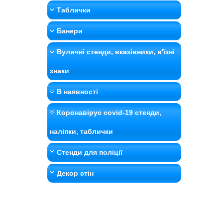
Таблички
Банери
Вуличні стенди, вказівники, в'їзні
знаки
В наявності
Коронавірус covid-19 стенди,
наліпки, таблички
Стенди для поліції
Декор стін