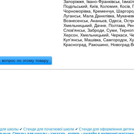
Запоріжжя, Івано-Франківськ, Ізмаїл
Подільський, Київ, Коломия, Косів,
Чорноморівка, Кременчук, Шаргород, 
Луганськ, Мала Данилівка, Мукачево
Вознесенськ, Ананьєв, Одеса, Остр
Хмельницький, Дачне, Полтава, Рен
Слов'янськ, Заброди, Суми, Тернопі
Херсон, Хмельницький, Черкаси, Чер
Куп'янськ, Машівка, Самгородок, Хус
Красноград, Ракошино, Новоград-В
 вопрос по этому товару
для школы
✔
Стенди для початкової школи
✔
Стенди для оформлення дитячи
ные. Стенды для школы - заказать, купить - онлайн в интернет магази