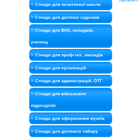
Увеличит
Стенди для початкової школи
Стенди для дитячих садочків
Стенди для ВНЗ, коледжів,
училищ
Стенди для проф-тех. закладів
Стенди для організацій
Стенди для адміністрацій, ОТГ
Стенди для військових
підрозділів
Стенди для оформлення музеїв
Стенди для дитячого табору