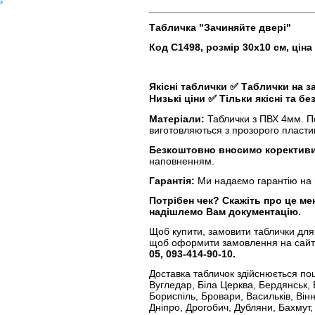
ь
Табличка "Зачиняйте двері"
Код С1498, розмір 30х10 см, ціна
Якісні таблички
✅
Таблички на 
Низькі ціни
✅
Тільки якісні та бе
Матеріали:
Таблички з ПВХ 4мм. По
виготовляються з прозорого пластик
Безкоштовно вносимо корективи
наповненням.
Гарантія:
Ми надаємо гарантію на в
Потрібен чек?
Скажіть про це ме
надішлемо Вам документацію.
Щоб купити, замовити таблички для
щоб оформити замовлення на сайті
05, 093-414-90-10.
Доставка табличок здійснюється по
Вугледар, Біла Церква, Бердянськ,
Бориспіль, Бровари, Васильків, Вінн
Дніпро, Дрогобич, Дубляни, Бахмут