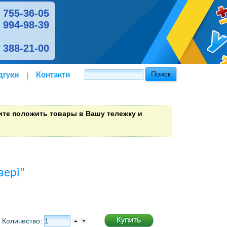
) 755-36-05
) 994-98-39
) 388-21-00
дгуки
Контакти
тите положить товары в Вашу тележку и
вері"
Количество: