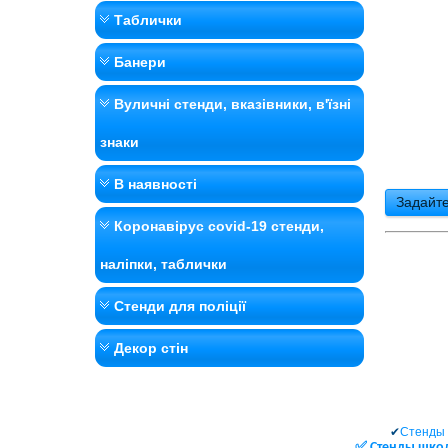
Таблички
Банери
Вуличні стенди, вказівники, в'їзні
знаки
В наявності
Задайте
Коронавірус covid-19 стенди,
наліпки, таблички
Стенди для поліції
Декор стін
✔
Стенды 
✅ Cтенды школь