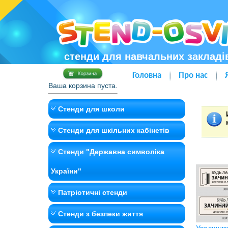
стенди для навчальних закладі
Головна
Про нас
Ваша корзина пуста.
Стенди для школи
Стенди для шкільних кабінетів
Стенди "Державна символіка
України"
Патріотичні стенди
Стенди з безпеки життя