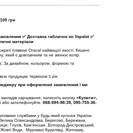
 105 грн
замовлення
✅
Доставка табличок по Україні
✅
зпечні матеріали
криті плівкою Oracal найвищої якості. Кишені
у, який є довговічним та не змінює колір.
:
За дизайном, кольором, формою та
сю продукцію терміном 1 рік.
неджеру при оформленні замовлення і ми
 закладів харчування, натисніть кнопку
«Купити»,
 або зателефонуйте:
068-994-98-39, 095-755-36-
штовими службами у будь-який куточок України:
 Велика Олександрівка, Берегово, Бережани,
иця, Глухів, Кам'янське, Білгород-Дністровський,
, Жовті Води, Муровані Курилівці, Житомир,