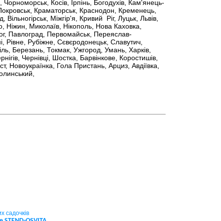
, Чорноморськ, Косів, Ірпінь, Богодухів, Кам'янець-
 Покровськ, Краматорськ, Краснодон, Кременець,
Вільногірськ, Міжгір'я, Кривий Ріг, Луцьк, Львів,
, Ніжин, Миколаїв, Нікополь, Нова Каховка,
ог, Павлоград, Первомайськ, Переяслав-
і, Рівне, Рубіжне, Сєвєродонецьк, Славутич,
ль, Березань, Токмак, Ужгород, Умань, Харків,
нігів, Чернівці, Шостка, Барвінкове, Коростишів,
т, Новоукраїнка, Гола Пристань, Арциз, Авдіївка,
олинський,
х садочків
не STEND-OSVITA