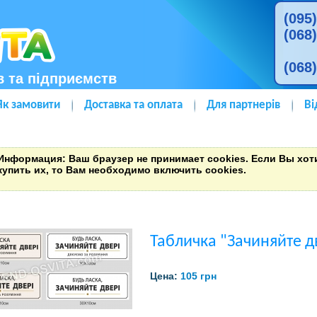
(095
(068
(068
в та підприємств
Як замовити
Доставка та оплата
Для партнерів
Ві
Информация
: Ваш браузер не принимает cookies. Если Вы хо
купить их, то Вам необходимо включить cookies.
Табличка "Зачиняйте д
Цена:
105 грн