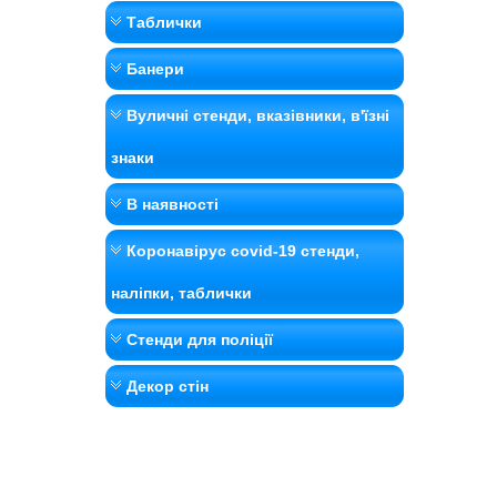
Таблички
Банери
Вуличні стенди, вказівники, в'їзні
знаки
В наявності
Коронавірус covid-19 стенди,
наліпки, таблички
Стенди для поліції
Декор стін