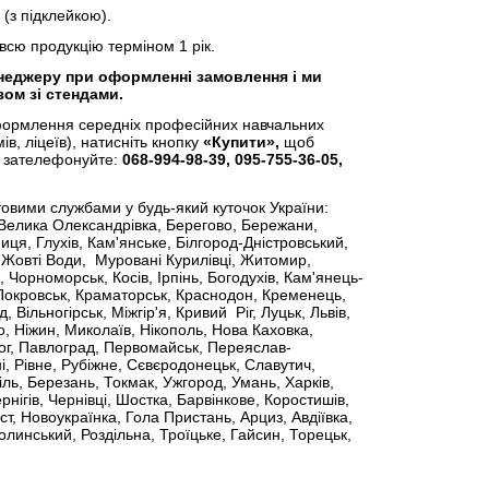
з підклейкою).
сю продукцію терміном 1 рік.
неджеру при оформленні замовлення і ми
ом зі стендами.
формлення середніх професійних навчальних
ів, ліцеїв), натисніть кнопку
«Купити»,
щоб
 зателефонуйте:
068-994-98-39, 095-755-36-05,
товими службами у будь-який куточок України:
 Велика Олександрівка, Берегово, Бережани,
иця, Глухів, Кам'янське, Білгород-Дністровський,
, Жовті Води, Муровані Курилівці, Житомир,
, Чорноморськ, Косів, Ірпінь, Богодухів, Кам'янець-
 Покровськ, Краматорськ, Краснодон, Кременець,
Вільногірськ, Міжгір'я, Кривий Ріг, Луцьк, Львів,
, Ніжин, Миколаїв, Нікополь, Нова Каховка,
ог, Павлоград, Первомайськ, Переяслав-
і, Рівне, Рубіжне, Сєвєродонецьк, Славутич,
ль, Березань, Токмак, Ужгород, Умань, Харків,
нігів, Чернівці, Шостка, Барвінкове, Коростишів,
т, Новоукраїнка, Гола Пристань, Арциз, Авдіївка,
линський, Роздільна, Троїцьке, Гайсин, Торецьк,