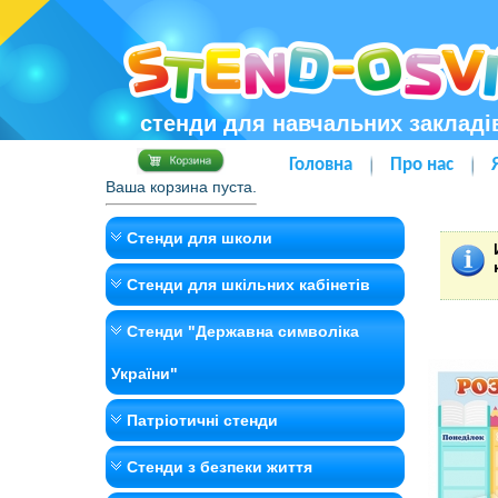
стенди для навчальних закладі
Головна
Про нас
Ваша корзина пуста.
Стенди для школи
Стенди для шкільних кабінетів
Стенди "Державна символіка
України"
Патріотичні стенди
Стенди з безпеки життя