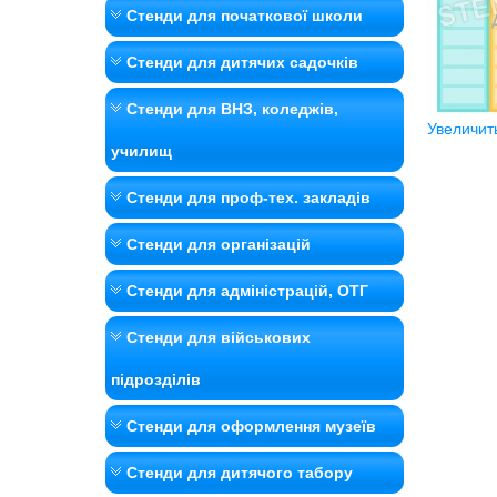
Стенди для початкової школи
Стенди для дитячих садочків
Стенди для ВНЗ, коледжів,
Увеличит
училищ
Стенди для проф-тех. закладів
Стенди для організацій
Стенди для адміністрацій, ОТГ
Стенди для військових
підрозділів
Стенди для оформлення музеїв
Стенди для дитячого табору