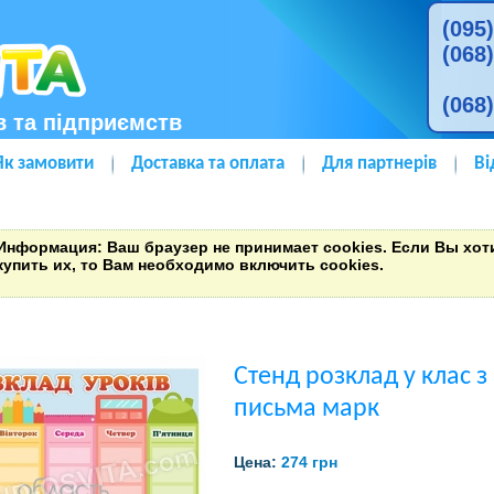
(095
(068
(068
в та підприємств
Як замовити
Доставка та оплата
Для партнерів
Ві
Информация
: Ваш браузер не принимает cookies. Если Вы хо
купить их, то Вам необходимо включить cookies.
Стенд розклад у клас 
письма марк
Цена:
274 грн