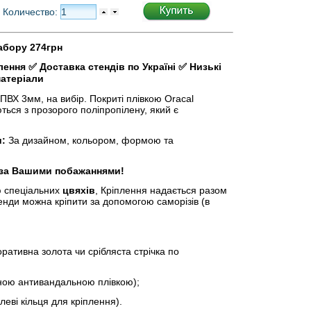
Количество:
набору 274грн
лення
✅
Доставка стендів по Україні
✅
Низькі
матеріали
ВХ 3мм, на вибір. Покриті плівкою Oracal
ться з прозорого поліпропілену, який є
:
За дизайном, кольором, формою та
 за Вашими побажаннями!
 спеціальних
цвяхів
, Кріплення надається разом
енди можна кріпити за допомогою саморізів (в
ивна золота чи срібляста стрічка по
ою антивандальною плівкою);
і кільця для кріплення).