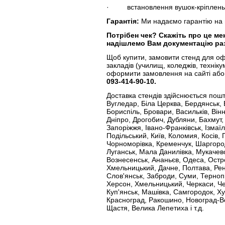
· встановлення вушок-кріплень (
Гарантія:
Ми надаємо гарантію на в
Потрібен чек?
Скажіть про це ме
надішлемо Вам документацію раз
Щоб купити, замовити стенд для о
закладів (училищ, коледжів, технікум
оформити замовлення на сайті або
093-414-90-10.
Доставка стендів здійснюється пош
Вугледар, Біла Церква, Бердянськ,
Бориспіль, Бровари, Васильків, Вінн
Дніпро, Дрогобич, Дубляни, Бахмут
Запоріжжя, Івано-Франківськ, Ізмаїл
Подільський, Київ, Коломия, Косів,
Чорноморівка, Кременчук, Шаргород, 
Луганськ, Мала Данилівка, Мукачево
Вознесенськ, Ананьєв, Одеса, Остр
Хмельницький, Дачне, Полтава, Рен
Слов'янськ, Заброди, Суми, Тернопі
Херсон, Хмельницький, Черкаси, Чер
Куп'янськ, Машівка, Самгородок, Хус
Красноград, Ракошино, Новоград-Во
Щастя, Велика Лепетиха і т.д.