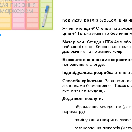
Код И299, розмір 37х31см, ціна 
Якісні стенди
✅
Стенди на замов
ціни
✅
Тільки якісні та безпечні 
ь
Матеріали:
Стенди з ПВХ 4мм або П
найвищої якості. Кишені виготовляю
довговічним та не змінює колір.
Безкоштовно вносимо корективи
наповненням стендів.
Індивідуальна розробка стендів
Способи кріплення:
За допомогою
зі стендами безкоштовно. Також ст
комплект не входять).
Додаткові послуги:
· обрамлення молдингом (декорат
периметру);
· ламінування (покриття захисн
· встановлення люверсів (металев