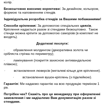
колір.
Безкоштовно вносимо корективи:
За дизайном, кольором,
формою та наповненням стендів.
Індивідуальна розробка стендів за Вашими побажаннями!
Способи кріплення:
За допомогою спеціальних
цвяхів
,
Кріплення надається разом зі стендами безкоштовно. Також
стенди можна кріпити за допомогою саморізів (в комплект не
входять).
Додаткові послуги:
· обрамлення молдингом (декоративна золота чи
срібляста стрічка по периметру);
· ламінування (покриття захисною антивандальною
плівкою);
· встановлення люверсів (металеві кільця для кріплення).
· встановлення вушок-кріплень (з підклейкою).
Гарантія:
Ми надаємо гарантію на всю продукцію терміном 1
рік.
Потрібен чек?
Скажіть про це менеджеру при оформленні
замовлення і ми надішлемо Вам документацію разом зі
стендами.