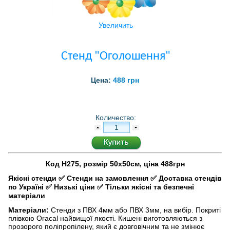
Увеличить
Стенд "Оголошення"
Цена:
488 грн
Количество:
Код Н275, розмір 50х50см, ціна 488грн
Якісні стенди
✅
Стенди на замовлення
✅
Доставка стендів
по Україні
✅
Низькі ціни
✅
Тільки якісні та безпечні
матеріали
Матеріали:
Стенди з ПВХ 4мм або ПВХ 3мм, на вибір. Покриті
плівкою Oracal найвищої якості. Кишені виготовляються з
прозорого поліпропілену, який є довговічним та не змінює