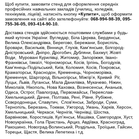
Щоб купити, замовити стенд для оформлення середніх
професійних навчальних закладів (училищ, коледжів,
технікумів, ліцеїв), натисніть кнопку
«Купити»,
щоб оформити
замовлення на сайті або зателефонуйте:
068-994-98-39, 095-
755-36-05, 093-414-90-10.
Доставка стендів здійснюється поштовими службами у будь-
який куточок України: Вугледар, Біла Церква, Бердянськ,
Велика Олександрівка, Берегово, Бережани, Бориспіль,
Бровари, Васильків, Вінниця, Глухів, Кам'янське, Білгород-
Дністровський, Дніпро, Дрогобич, Дубляни, Бахмут, Жовті
Води, Муровані Курилівці, Житомир, Запоріжжя, Івано-
Франківськ, Ізмаїл, Чорноморськ, Косів, Ірпінь, Богодухів,
Кам'янець-Подільський, Київ, Коломия, Косів, Покровськ,
Краматорськ, Краснодон, Кременець, Чорноморівка,
Кременчук, Шаргород, Вільногірськ, Міжгір'я, Кривий Ріг,
Луцьк, Львів, Луганськ, Мала Данилівка, Мукачево, Ніжин,
Миколаїв, Нікополь, Нова Каховка, Вознесенськ, Ананьєв,
Одеса, Острог, Павлоград, Первомайськ, Переяслав-
Хмельницький, Дачне, Полтава, Рені, Рівне, Рубіжне,
Сєвєродонецьк, Славутич, Слов'янськ, Заброди, Суми,
Тернопіль, Березань, Токмак, Ужгород, Умань, Харків, Херсон,
Хмельницький, Черкаси, Чернігів, Чернівці, Шостка,
Барвінкове, Коростишів, Куп'янськ, Машівка, Самгородок, Хуст,
Новоукраїнка, Гола Пристань, Арциз, Авдіївка, Красноград,
Ракошино, Новоград-Волинський, Роздільна, Троїцьке, Гайсин,
Торецьк, Щастя, Велика Лепетиха і т.д.