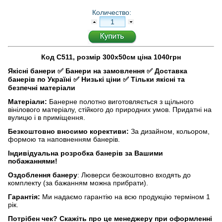
Количество:
Код С511, розмір 300х50см ціна 1040грн
Якісні банери
✅
Банери на замовлення
✅
Доставка
банерів по Україні
✅
Низькі ціни
✅
Тільки якісні та
безпечні матеріали
Матеріали:
Банерне полотно виготовляється з щільного
вінілового матеріалу, стійкого до природних умов. Придатні на
вулицю і в приміщення.
Безкоштовно вносимо корективи:
За дизайном, кольором,
формою та наповненням банерів.
Індивідуальна розробка банерів за Вашими
побажаннями!
Оздоблення банеру
: Люверси безкоштовно входять до
комплекту (за бажанням можна прибрати).
Гарантія:
Ми надаємо гарантію на всю продукцію терміном 1
рік.
Потрібен чек?
Скажіть про це менеджеру при оформленні