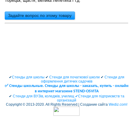
Торецьк, Щастя, Велика Лепетиха і т.д.
Задайте вопрос по этому товару
✔
Стенды для школы
✔
Стенди для початкової школи
✔
Стенди для
оформлення дитячих садочків
✅ Cтенды школьные. Стенды для школы - заказать, купить - онлайн
в интернет магазине STEND-OSVITA
✔
Стенди для ВУЗів, коледжів, училищ ✔
Стенди для підприємств та
організацій
Copyright © 2013-2020. All Rights Reserved.| Создание сайта
Wediz.com!