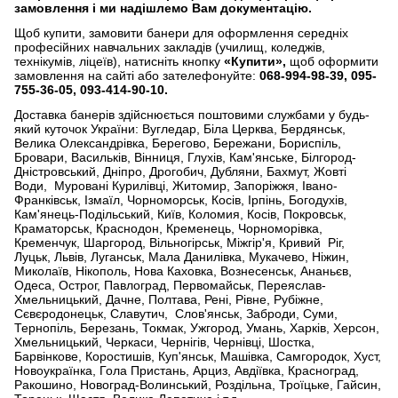
замовлення і ми надішлемо Вам документацію.
Щоб купити, замовити банери для оформлення середніх
професійних навчальних закладів (училищ, коледжів,
технікумів, ліцеїв), натисніть кнопку
«Купити»,
щоб оформити
замовлення на сайті або зателефонуйте:
068-994-98-39, 095-
755-36-05, 093-414-90-10.
Доставка банерів здійснюється поштовими службами у будь-
який куточок України: Вугледар, Біла Церква, Бердянськ,
Велика Олександрівка, Берегово, Бережани, Бориспіль,
Бровари, Васильків, Вінниця, Глухів, Кам'янське, Білгород-
Дністровський, Дніпро, Дрогобич, Дубляни, Бахмут, Жовті
Води, Муровані Курилівці, Житомир, Запоріжжя, Івано-
Франківськ, Ізмаїл, Чорноморськ, Косів, Ірпінь, Богодухів,
Кам'янець-Подільський, Київ, Коломия, Косів, Покровськ,
Краматорськ, Краснодон, Кременець, Чорноморівка,
Кременчук, Шаргород, Вільногірськ, Міжгір'я, Кривий Ріг,
Луцьк, Львів, Луганськ, Мала Данилівка, Мукачево, Ніжин,
Миколаїв, Нікополь, Нова Каховка, Вознесенськ, Ананьєв,
Одеса, Острог, Павлоград, Первомайськ, Переяслав-
Хмельницький, Дачне, Полтава, Рені, Рівне, Рубіжне,
Сєвєродонецьк, Славутич, Слов'янськ, Заброди, Суми,
Тернопіль, Березань, Токмак, Ужгород, Умань, Харків, Херсон,
Хмельницький, Черкаси, Чернігів, Чернівці, Шостка,
Барвінкове, Коростишів, Куп'янськ, Машівка, Самгородок, Хуст,
Новоукраїнка, Гола Пристань, Арциз, Авдіївка, Красноград,
Ракошино, Новоград-Волинський, Роздільна, Троїцьке, Гайсин,