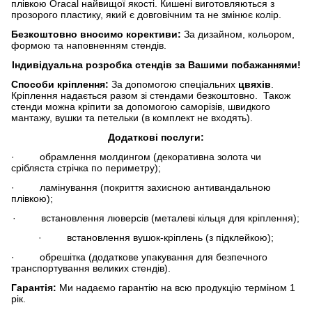
плівкою Oracal найвищої якості. Кишені виготовляються з
прозорого пластику, який є довговічним та не змінює колір.
Безкоштовно вносимо корективи:
За дизайном, кольором,
формою та наповненням стендів.
Індивідуальна розробка стендів за Вашими побажаннями!
Способи кріплення:
За допомогою спеціальних
цвяхів
.
Кріплення надається разом зі стендами безкоштовно. Також
стенди можна кріпити за допомогою саморізів, швидкого
мантажу, вушки та петельки (в комплект не входять).
Додаткові послуги:
· обрамлення молдингом (декоративна золота чи
срібляста стрічка по периметру);
· ламінування (покриття захисною антивандальною
плівкою);
· встановлення люверсів (металеві кільця для кріплення);
· встановлення вушок-кріплень (з підклейкою);
· обрешітка (додаткове упакування для безпечного
транспортування великих стендів).
Гарантія:
Ми надаємо гарантію на всю продукцію терміном 1
рік.