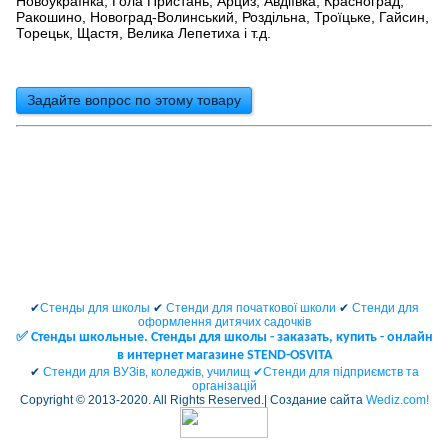
Новоукраїнка, Гола Пристань, Арциз, Авдіївка, Красноград,
Ракошино, Новоград-Волинський, Роздільна, Троїцьке, Гайсин,
Торецьк, Щастя, Велика Лепетиха і т.д.
Задайте вопрос по этому товару
✔
Стенды для школы
✔
Стенди для початкової школи
✔
Стенди для
оформлення дитячих садочків
✅ Cтенды школьные. Стенды для школы - заказать, купить - онлайн
в интернет магазине STEND-OSVITA
✔
Стенди для ВУЗів, коледжів, училищ ✔
Стенди для підприємств та
організацій
Copyright © 2013-2020. All Rights Reserved.| Создание сайта
Wediz.com!