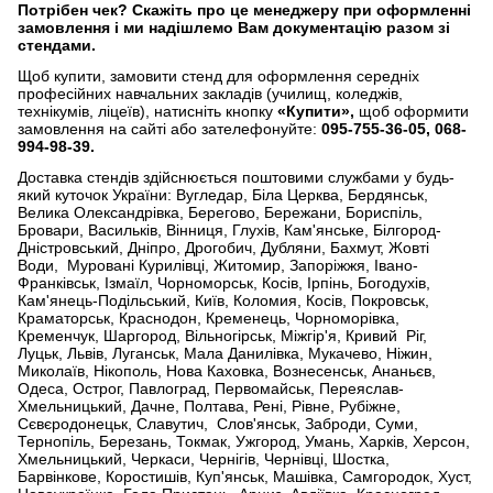
Потрібен чек?
Скажіть про це менеджеру при оформленні
замовлення і ми надішлемо Вам документацію разом зі
стендами.
Щоб купити, замовити стенд для оформлення середніх
професійних навчальних закладів (училищ, коледжів,
технікумів, ліцеїв), натисніть кнопку
«Купити»,
щоб оформити
замовлення на сайті або зателефонуйте:
095-755-36-05, 068-
994-98-39.
Доставка стендів здійснюється поштовими службами у будь-
який куточок України: Вугледар, Біла Церква, Бердянськ,
Велика Олександрівка, Берегово, Бережани, Бориспіль,
Бровари, Васильків, Вінниця, Глухів, Кам'янське, Білгород-
Дністровський, Дніпро, Дрогобич, Дубляни, Бахмут, Жовті
Води, Муровані Курилівці, Житомир, Запоріжжя, Івано-
Франківськ, Ізмаїл, Чорноморськ, Косів, Ірпінь, Богодухів,
Кам'янець-Подільський, Київ, Коломия, Косів, Покровськ,
Краматорськ, Краснодон, Кременець, Чорноморівка,
Кременчук, Шаргород, Вільногірськ, Міжгір'я, Кривий Ріг,
Луцьк, Львів, Луганськ, Мала Данилівка, Мукачево, Ніжин,
Миколаїв, Нікополь, Нова Каховка, Вознесенськ, Ананьєв,
Одеса, Острог, Павлоград, Первомайськ, Переяслав-
Хмельницький, Дачне, Полтава, Рені, Рівне, Рубіжне,
Сєвєродонецьк, Славутич, Слов'янськ, Заброди, Суми,
Тернопіль, Березань, Токмак, Ужгород, Умань, Харків, Херсон,
Хмельницький, Черкаси, Чернігів, Чернівці, Шостка,
Барвінкове, Коростишів, Куп'янськ, Машівка, Самгородок, Хуст,