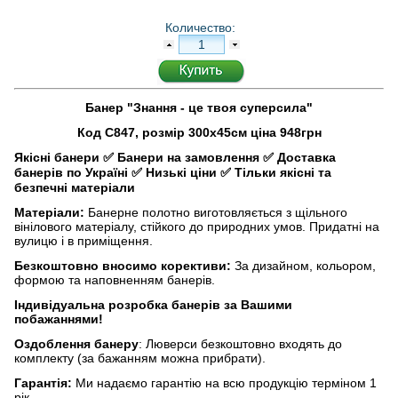
Количество:
Банер "Знання - це твоя суперсила"
Код С847, розмір 300х45см ціна 948грн
Якісні банери
✅
Банери на замовлення
✅
Доставка
банерів по Україні
✅
Низькі ціни
✅
Тільки якісні та
безпечні матеріали
Матеріали:
Банерне полотно виготовляється з щільного
вінілового матеріалу, стійкого до природних умов. Придатні на
вулицю і в приміщення.
Безкоштовно вносимо корективи:
За дизайном, кольором,
формою та наповненням банерів.
Індивідуальна розробка банерів за Вашими
побажаннями!
Оздоблення банеру
: Люверси безкоштовно входять до
комплекту (за бажанням можна прибрати).
Гарантія:
Ми надаємо гарантію на всю продукцію терміном 1
рік.