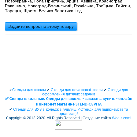
Новоукраїнка, Гола Пристань, Арциз, Авдіївка, Красноград,
Ракошино, Новоград-Волинський, Роздільна, Троїцьке, Гайсин,
Торецьк, Щастя, Велика Лепетиха і т.д.
Задайте вопрос по этому товару
✔
Стенды для школы
✔
Стенди для початкової школи
✔
Стенди для
оформлення дитячих садочків
✅ Cтенды школьные. Стенды для школы - заказать, купить - онлайн
в интернет магазине STEND-OSVITA
✔
Стенди для ВУЗів, коледжів, училищ ✔
Стенди для підприємств та
організацій
Copyright © 2013-2020. All Rights Reserved.| Создание сайта
Wediz.com!