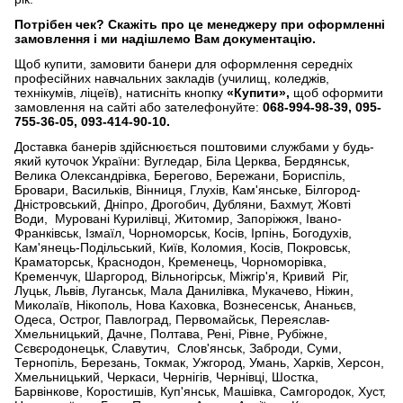
Потрібен чек?
Скажіть про це менеджеру при оформленні
замовлення і ми надішлемо Вам документацію.
Щоб купити, замовити банери для оформлення середніх
професійних навчальних закладів (училищ, коледжів,
технікумів, ліцеїв), натисніть кнопку
«Купити»,
щоб оформити
замовлення на сайті або зателефонуйте:
068-994-98-39, 095-
755-36-05, 093-414-90-10.
Доставка банерів здійснюється поштовими службами у будь-
який куточок України: Вугледар, Біла Церква, Бердянськ,
Велика Олександрівка, Берегово, Бережани, Бориспіль,
Бровари, Васильків, Вінниця, Глухів, Кам'янське, Білгород-
Дністровський, Дніпро, Дрогобич, Дубляни, Бахмут, Жовті
Води, Муровані Курилівці, Житомир, Запоріжжя, Івано-
Франківськ, Ізмаїл, Чорноморськ, Косів, Ірпінь, Богодухів,
Кам'янець-Подільський, Київ, Коломия, Косів, Покровськ,
Краматорськ, Краснодон, Кременець, Чорноморівка,
Кременчук, Шаргород, Вільногірськ, Міжгір'я, Кривий Ріг,
Луцьк, Львів, Луганськ, Мала Данилівка, Мукачево, Ніжин,
Миколаїв, Нікополь, Нова Каховка, Вознесенськ, Ананьєв,
Одеса, Острог, Павлоград, Первомайськ, Переяслав-
Хмельницький, Дачне, Полтава, Рені, Рівне, Рубіжне,
Сєвєродонецьк, Славутич, Слов'янськ, Заброди, Суми,
Тернопіль, Березань, Токмак, Ужгород, Умань, Харків, Херсон,
Хмельницький, Черкаси, Чернігів, Чернівці, Шостка,
Барвінкове, Коростишів, Куп'янськ, Машівка, Самгородок, Хуст,