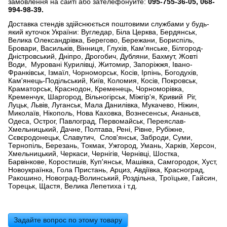
замовлення на сайті або зателефонуйте:
095-755-36-05, 068-
994-98-39.
Доставка стендів здійснюється поштовими службами у будь-
який куточок України: Вугледар, Біла Церква, Бердянськ,
Велика Олександрівка, Берегово, Бережани, Бориспіль,
Бровари, Васильків, Вінниця, Глухів, Кам'янське, Білгород-
Дністровський, Дніпро, Дрогобич, Дубляни, Бахмут, Жовті
Води, Муровані Курилівці, Житомир, Запоріжжя, Івано-
Франківськ, Ізмаїл, Чорноморськ, Косів, Ірпінь, Богодухів,
Кам'янець-Подільський, Київ, Коломия, Косів, Покровськ,
Краматорськ, Краснодон, Кременець, Чорноморівка,
Кременчук, Шаргород, Вільногірськ, Міжгір'я, Кривий Ріг,
Луцьк, Львів, Луганськ, Мала Данилівка, Мукачево, Ніжин,
Миколаїв, Нікополь, Нова Каховка, Вознесенськ, Ананьєв,
Одеса, Острог, Павлоград, Первомайськ, Переяслав-
Хмельницький, Дачне, Полтава, Рені, Рівне, Рубіжне,
Сєвєродонецьк, Славутич, Слов'янськ, Заброди, Суми,
Тернопіль, Березань, Токмак, Ужгород, Умань, Харків, Херсон,
Хмельницький, Черкаси, Чернігів, Чернівці, Шостка,
Барвінкове, Коростишів, Куп'янськ, Машівка, Самгородок, Хуст,
Новоукраїнка, Гола Пристань, Арциз, Авдіївка, Красноград,
Ракошино, Новоград-Волинський, Роздільна, Троїцьке, Гайсин,
Торецьк, Щастя, Велика Лепетиха і т.д.
Задайте вопрос по этому товару