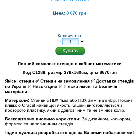
Цена:
8 670 грн
Количество:
Повний комплект стендів в кабінет математики
Код С1288, розмір 378х160см, ціна 8670грн
Якісні стенди
✅
Стенди на замовлення
✅
Доставка стендів
по Україні
✅
Низькі ціни
✅
Тільки якісні та безпечні
матеріали
Матеріали:
Стенди з ПВХ 4мм або ПВХ 3мм, на вибір. Покриті
плівкою Oracal найвищої якості. Кишені виготовляються з
прозорого пластику, який є довговічним та не змінює колір.
Безкоштовно вносимо корективи:
За дизайном, кольором,
формою та наповненням стендів.
Індивідуальна розробка стендів за Вашими побажаннями!