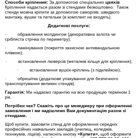
Способи кріплення:
За допомогою спеціальних
цвяхів
.
Кріплення надається разом зі стендами безкоштовно. Також
стенди можна кріпити за допомогою саморізів, швидкого
мантажу, вушки та петельки (в комплект не входять).
Додаткові послуги:
· обрамлення молдингом (декоративна золота чи
срібляста стрічка по периметру);
· ламінування (покриття захисною антивандальною
плівкою);
· встановлення люверсів (металеві кільця для кріплення);
· встановлення вушок-кріплень (з підклейкою);
· обрешітка (додаткове упакування для безпечного
транспортування великих стендів).
Гарантія:
Ми надаємо гарантію на всю продукцію терміном 1
рік.
Потрібен чек?
Скажіть про це менеджеру при оформленні
замовлення і ми надішлемо Вам документацію разом зі
стендами.
Щоб купити, замовити стенд для оформлення середніх
професійних навчальних закладів (училищ, коледжів,
технікумів, ліцеїв), натисніть кнопку
«Купити»,
щоб оформити